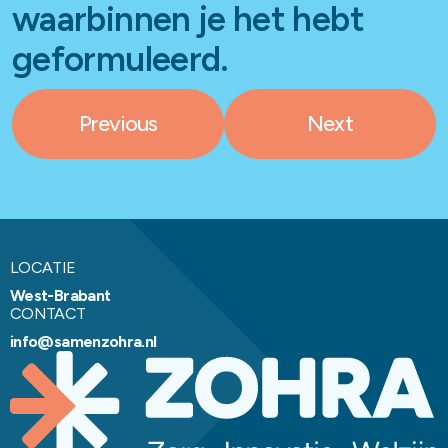
waarbinnen je het hebt
geformuleerd.
Previous
Next
LOCATIE
West-Brabant
CONTACT
info@samenzohra.nl