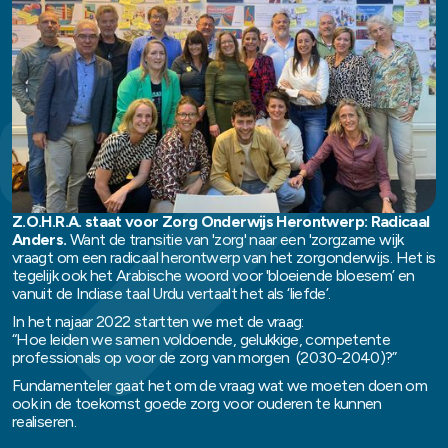
Z.O.H.R.A. staat voor Zorg Onderwijs Herontwerp: Radicaal
Anders.
Want de transitie van 'zorg' naar een 'zorgzame wijk
vraagt om een radicaal herontwerp van het zorgonderwijs. Het is
tegelijk ook het Arabische woord voor 'bloeiende bloesem’ en
vanuit de Indiase taal Urdu vertaalt het als ‘liefde’.
In het najaar 2022 startten we met de vraag:
“Hoe leiden we samen voldoende, gelukkige, competente
professionals op voor de zorg van morgen (2030-2040)?”
Fundamenteler gaat het om de vraag wat we moeten doen om
ook in de toekomst goede zorg voor ouderen te kunnen
realiseren.