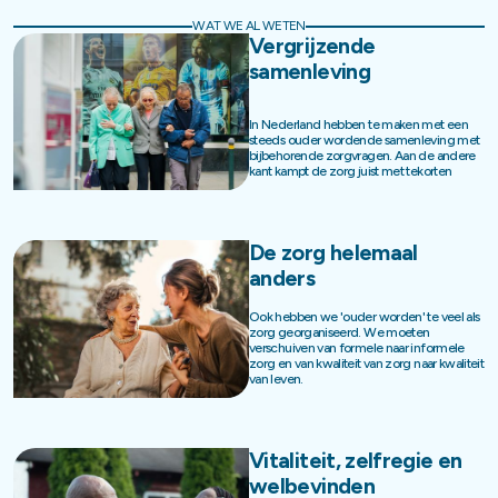
WAT WE AL WETEN
Vergrijzende
samenleving
In Nederland hebben te maken met een
steeds ouder wordende samenleving met
bijbehorende zorgvragen. Aan de andere
kant kampt de zorg juist met tekorten
De zorg helemaal
anders
Ook hebben we 'ouder worden' te veel als
zorg georganiseerd. We moeten
verschuiven van formele naar informele
zorg en van kwaliteit van zorg naar kwaliteit
van leven.
Vitaliteit, zelfregie en
welbevinden