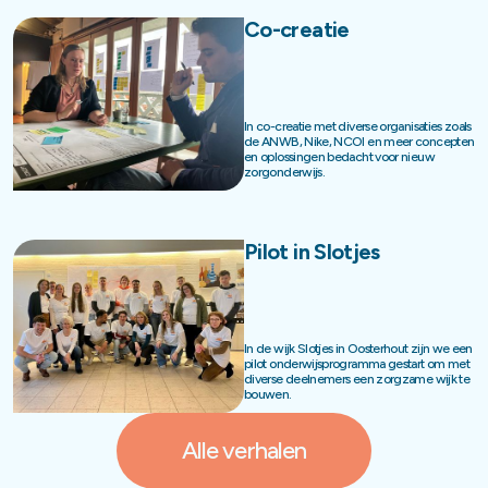
Co-creatie
In co-creatie met diverse organisaties zoals
de ANWB, Nike, NCOI en meer concepten
en oplossingen bedacht voor nieuw
zorgonderwijs.
Pilot in Slotjes
In de wijk Slotjes in Oosterhout zijn we een
pilot onderwijsprogramma gestart om met
diverse deelnemers een zorgzame wijk te
bouwen.
Alle verhalen