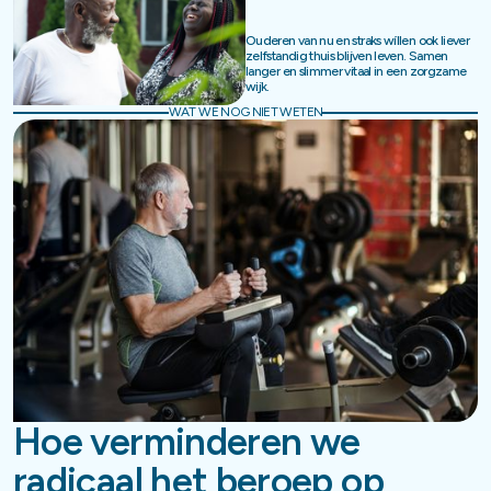
Ouderen van nu en straks wíllen ook liever
zelfstandig thuis blijven leven. Samen
langer en slimmer vitaal in een zorgzame
wijk.
WAT WE NOG NIET WETEN
Hoe verminderen we
radicaal het beroep op