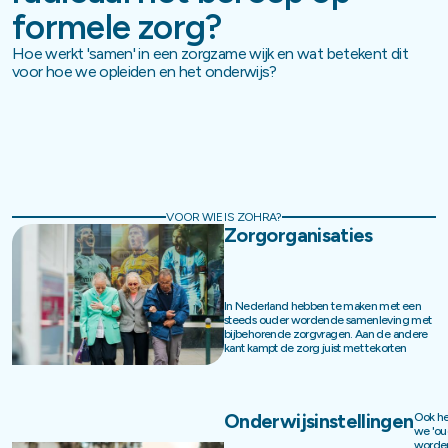
formele zorg?
Hoe werkt 'samen' in een zorgzame wijk en wat betekent dit
voor hoe we opleiden en het onderwijs?
VOOR WIE IS ZOHRA?
Zorgorganisaties
In Nederland hebben te maken met een
steeds ouder wordende samenleving met
bijbehorende zorgvragen. Aan de andere
kant kampt de zorg juist met tekorten
Onderwijsinstellingen
Ook h
we 'ou
worden