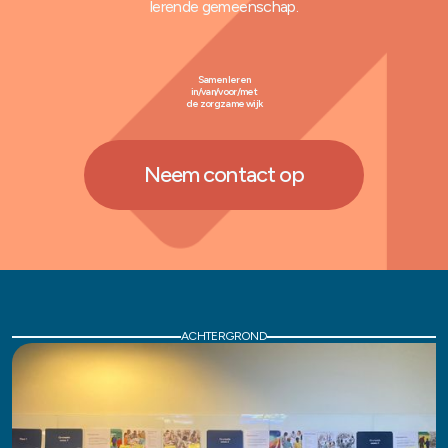
lerende gemeenschap.
Samen leren
in/van/voor/met
de zorgzame wijk
Neem contact op
ACHTERGROND